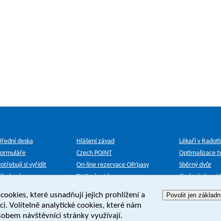
Úřední deska
Hlášení závad
Lékaři v Radot
Formuláře
Czech POINT
Optimalizace tr
otřebuji si vyřídit
On-line rezervace OP/pasy
Sběrný dvůr
Úřad práce
TV Prahy 16
Sledování vozid
cookies, které usnadňují jejich prohlížení a
Povolit jen základn
i. Volitelně analytické cookies, které nám
bem návštěvníci stránky využívají.
ení o přístupnosti
Mapa stránek