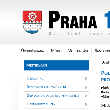
Oficiální stránky Městské čá
Ú
M
M
S
VODNÍ STRANA
ÉDIA
ĚSTSKÁ ČÁST
AMOSPR
Úvodn
M
ĚSTSKÁ ČÁST
P
OD
O
RADOTÍNU
PRO
B
EZPEČNOST A KRIZOVÉ ŘÍZENÍ
Píseň
Radia
D
OPRAVA, VÝSTAVBA, ŽIVOTNÍ PROSTŘEDÍ
vítězs
E
LEKTRONICKÉ SLUŽBY
Skladb