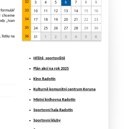
32
3
4
5
6
7
8
9
33
 formulář
10
11
12
13
14
15
16
ud chceme
34
17
18
19
20
21
22
23
body „Ivan
35
24
25
26
27
28
29
30
36
 lístky na
31
1
2
3
4
5
6
Hřiště, sportoviště
Plán akcí na rok 2025
Kino Radotín
Kulturně komunitní centrum Koruna
Místní knihovna Radotín
Sportovní hala Radotín
Sportovní kluby