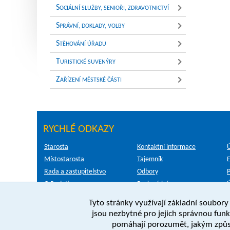
S
OCIÁLNÍ SLUŽBY, SENIOŘI, ZDRAVOTNICTVÍ
S
PRÁVNÍ, DOKLADY, VOLBY
S
TĚHOVÁNÍ ÚŘADU
T
URISTICKÉ SUVENÝRY
Z
AŘÍZENÍ MĚSTSKÉ ČÁSTI
RYCHLÉ ODKAZY
Starosta
Kontaktní informace
Místostarosta
Tajemník
Rada a zastupitelstvo
Odbory
P
O Radotínu
Povinné informace
Tyto stránky využívají základní soubory 
jsou nezbytné pro jejich správnou funkc
© 2003-2024 Městská část Praha 16; Powered by PubliX
pomáhají porozumět, jakým způso
Prohláš