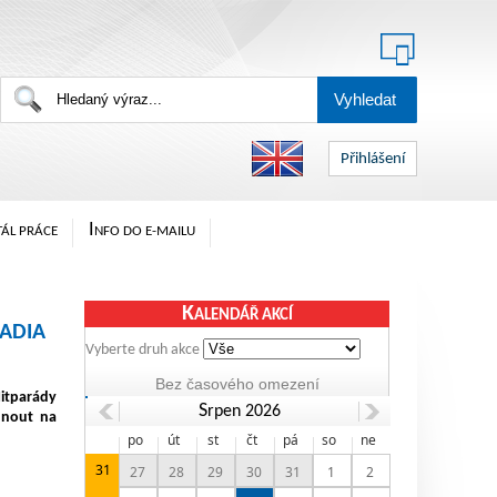
Přihlášení
I
ÁL PRÁCE
NFO DO E-MAILU
K
ALENDÁŘ AKCÍ
ADIA
Vyberte druh akce
Hitparády
Srpen 2026
hnout na
po
út
st
čt
pá
so
ne
31
27
28
29
30
31
1
2