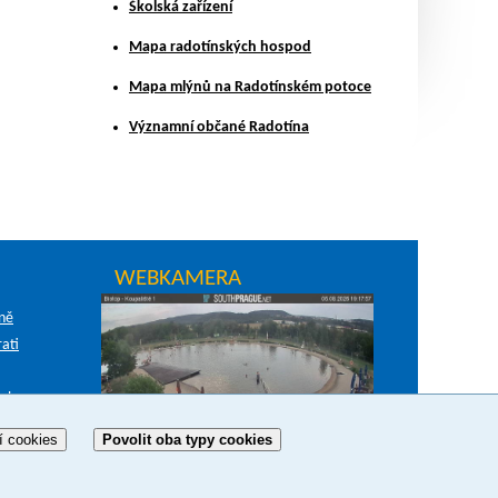
Školská zařízení
Mapa radotínských hospod
Mapa mlýnů na Radotínském potoce
Významní občané Radotína
WEBKAMERA
íně
ati
el
í cookies
Povolit oba typy cookies