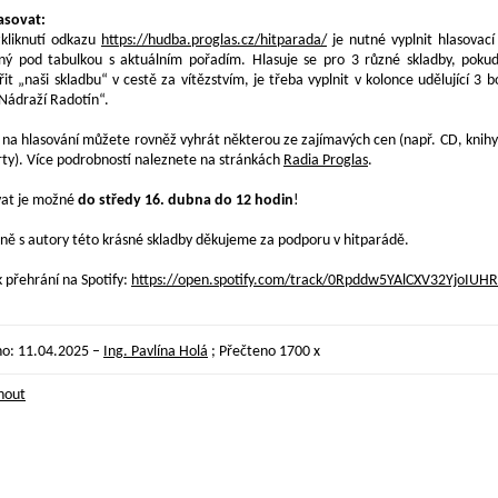
asovat:
zkliknutí odkazu
https://hudba.proglas.cz/hitparada/
je nutné vyplnit hlasovací
ný pod tabulkou s aktuálním pořadím. Hlasuje se pro 3 různé skladby, pok
it „naši skladbu“ v cestě za vítězstvím, je třeba vyplnit v kolonce udělující 3 
 Nádraží Radotín“.
 na hlasování můžete rovněž vyhrát některou ze zajímavých cen (např. CD, knihy,
ty). Více podrobností naleznete na stránkách
Radia Proglas
.
vat je možné
do středy 16. dubna do 12 hodin
!
ně s autory této krásné skladby děkujeme za podporu v hitparádě.
k přehrání na Spotify:
https://open.spotify.com/track/0Rpddw5YAlCXV32YjoIUHR
no: 11.04.2025 –
Ing. Pavlína Holá
; Přečteno 1700 x
nout