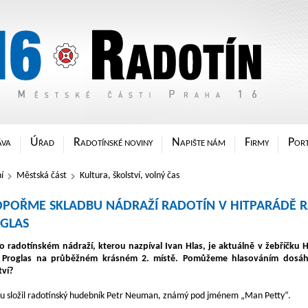
sti Praha 16
Ú
R
N
F
P
ÁVA
ŘAD
ADOTÍNSKÉ NOVINY
APIŠTE NÁM
IRMY
ORT
í
Městská část
Kultura, školství, volný čas
POŘME SKLADBU NÁDRAŽÍ RADOTÍN V HITPARÁDĚ R
GLAS
 o radotínském nádraží, kterou nazpíval Ivan Hlas, je aktuálně v žebříčku 
 Proglas na průběžném krásném 2. místě. Pomůžeme hlasováním dosá
tví?
u složil radotínský hudebník Petr Neuman, známý pod jménem „Man Petty“.