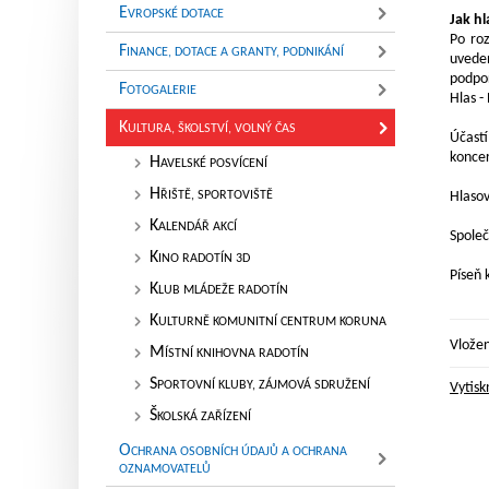
E
VROPSKÉ DOTACE
Jak hl
Po ro
F
INANCE, DOTACE A GRANTY, PODNIKÁNÍ
uvede
podpoř
F
OTOGALERIE
Hlas -
K
ULTURA, ŠKOLSTVÍ, VOLNÝ ČAS
Účastí
koncer
H
AVELSKÉ POSVÍCENÍ
H
ŘIŠTĚ, SPORTOVIŠTĚ
Hlaso
K
ALENDÁŘ AKCÍ
Společ
K
INO RADOTÍN 3D
Píseň 
K
LUB MLÁDEŽE RADOTÍN
K
ULTURNĚ KOMUNITNÍ CENTRUM KORUNA
Vlože
M
ÍSTNÍ KNIHOVNA RADOTÍN
S
PORTOVNÍ KLUBY, ZÁJMOVÁ SDRUŽENÍ
Vytisk
Š
KOLSKÁ ZAŘÍZENÍ
O
CHRANA OSOBNÍCH ÚDAJŮ A OCHRANA
OZNAMOVATELŮ