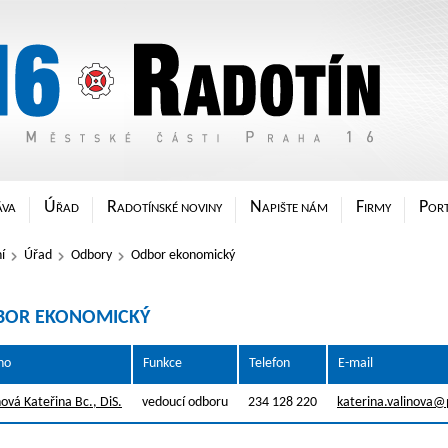
sti Praha 16
Ú
R
N
F
P
ÁVA
ŘAD
ADOTÍNSKÉ NOVINY
APIŠTE NÁM
IRMY
ORT
í
Úřad
Odbory
Odbor ekonomický
BOR EKONOMICKÝ
no
Funkce
Telefon
E-mail
nová Kateřina Bc., DiS.
vedoucí odboru
234 128 220
katerina.valinova