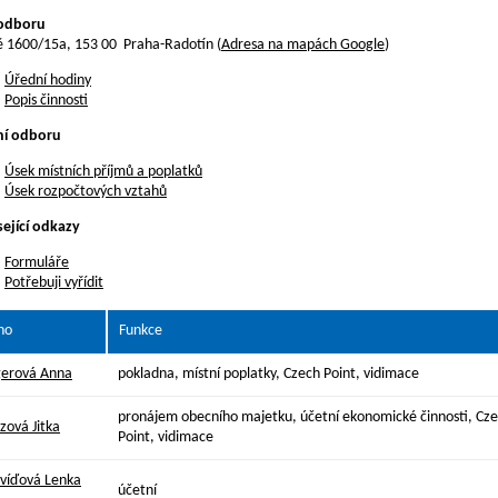
 odboru
tě 1600/15a, 153 00 Praha-Radotín (
Adresa na mapách Google
)
Úřední hodiny
Popis činnosti
ní odboru
Úsek místních příjmů a poplatků
Úsek rozpočtových vztahů
ející odkazy
Formuláře
Potřebuji vyřídit
no
Funkce
erová Anna
pokladna, místní poplatky, Czech Point, vidimace
pronájem obecního majetku, účetní ekonomické činnosti, Cz
zová Jitka
Point, vidimace
víďová Lenka
účetní