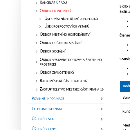
K
ANCELÁŘ ÚŘADU
Sídlo
O
DBOR EKONOMICKÝ
Sídliš
Ú
SEK MÍSTNÍCH PŘÍJMŮ A POPLATKŮ
Ú
SEK ROZPOČTOVÝCH VZTAHŮ
O
DBOR MÍSTNÍHO HOSPODÁŘSTVÍ
Členě
O
DBOR OBČANSKO SPRÁVNÍ
O
DBOR SOCIÁLNÍ
Souvis
O
DBOR VÝSTAVBY, DOPRAVY A ŽIVOTNÍHO
PROSTŘEDÍ
O
DBOR ŽIVNOSTENSKÝ
R
ADA MĚSTSKÉ ČÁSTI PRAHA 16
Jmé
Z
ASTUPITELSTVO MĚSTSKÉ ČÁSTI PRAHA 16
Burg
P
OVINNÉ INFORMACE
T
ELEFONNÍ SEZNAM
Kuht
Ú
ŘEDNÍ DESKA
Med
Ú
ŘEDNÍ HODINY