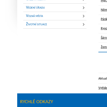
Mgr
V
EDENÍ ÚŘADU
Něm
V
OLNÁ MÍSTA
Pánk
Ž
IVOTNÍ SITUACE
Ryvo
Šárn
Žeml
Aktual
Vytisk
RYCHLÉ ODKAZY