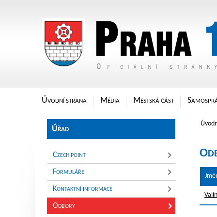
Oficiální stránky Městské čá
Ú
M
M
S
VODNÍ STRANA
ÉDIA
ĚSTSKÁ ČÁST
AMOSPR
Úvodn
Ú
ŘAD
O
D
C
ZECH POINT
F
ORMULÁŘE
Jmé
K
ONTAKTNÍ INFORMACE
Valí
O
DBORY