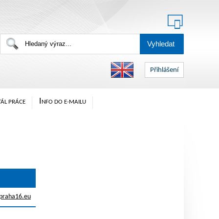
Přihlášení
I
ÁL PRÁCE
NFO DO E-MAILU
@praha16.eu