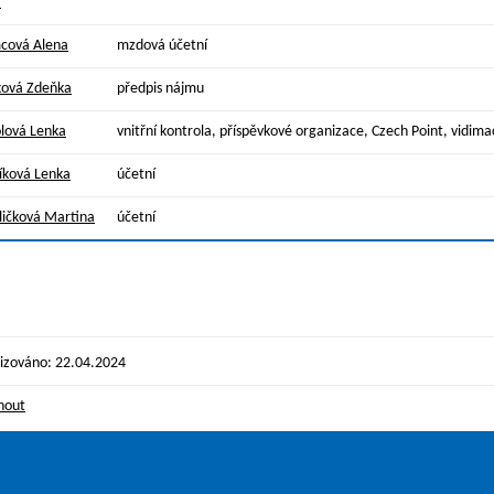
.
cová Alena
mzdová účetní
ová Zdeňka
předpis nájmu
lová Lenka
vnitřní kontrola, příspěvkové organizace, Czech Point, vidima
íková Lenka
účetní
ičková Martina
účetní
izováno: 22.04.2024
nout