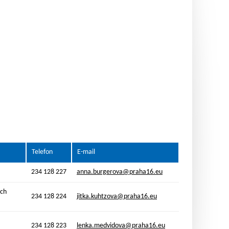
Telefon
E-mail
234 128 227
anna.burgerova@praha16.eu
ech
234 128 224
jitka.kuhtzova@praha16.eu
234 128 223
lenka.medvidova@praha16.eu